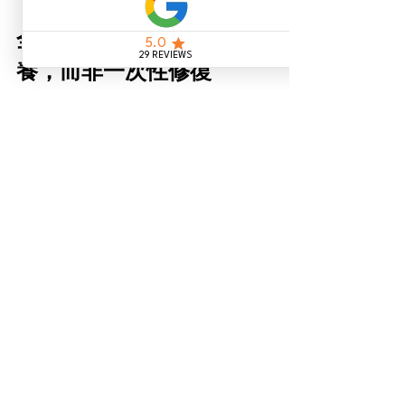
全新健康理念：定期保
養，而非一次性修復
你不會一年只刷一次牙，卻期望擁有理
想的口腔健康。
而細胞健康與身體優化，其實也是同樣
的道理。
一次營養點滴，也許能為身體帶來短暫
支持與恢復；但真正的長壽與健康管
理，關鍵在於持續性的保養與維護。
持續保養階段
由於人體內的 NAD+ 會隨年齡持續下
降，而氧化壓力亦會不斷累積，