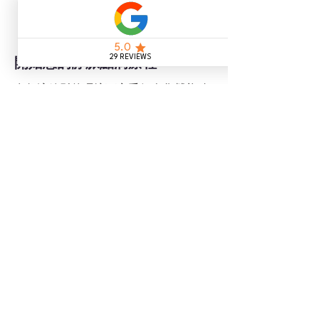
開始您的靜脈點滴療程
在舒適放鬆的環境下享受個人化營養點
滴療程，並由專業醫療團隊於療程期間
全程監察，讓整個過程更安全、安心。
立即預約