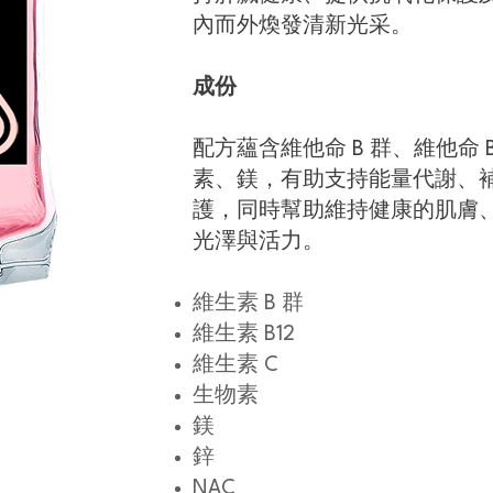
內而外煥發清新光采。
成份
配方蘊含維他命 B 群、維他命 
素、鎂，有助支持能量代謝、
護，同時幫助維持健康的肌膚
光澤與活力。
維生素 B 群
維生素 B12
維生素 C
生物素
鎂
​鋅
NAC