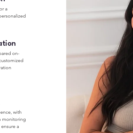
or a
personalized
ation
epared on-
 customized
ration
ience, with
m monitoring
 ensure a