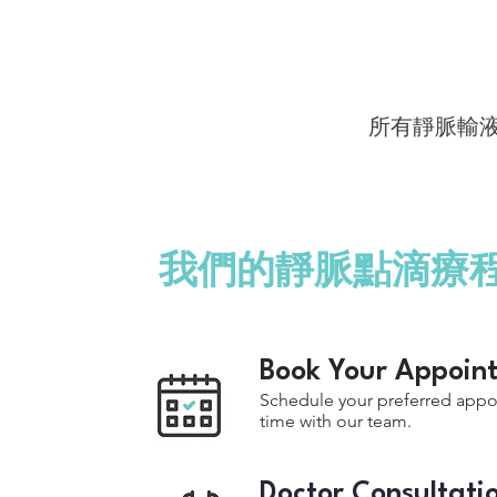
所有靜脈輸
我們的靜脈點滴療
Book Your Appoin
Schedule your preferred app
time with our team.
Doctor Consultati