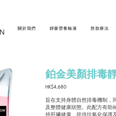
關於我們
靜脈營養輸液
胜肽療法
鉑金美顏排毒
HK$4,680
旨在支持身體自然排毒機制，
及整體健康狀態。此配方有助
持肝臟健康、提供抗氧化保護