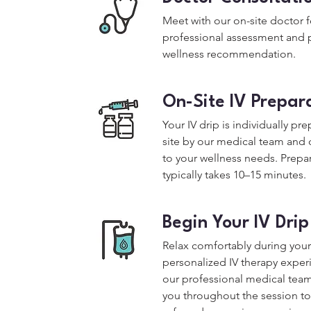
Meet with our on-site doctor f
professional assessment and 
wellness recommendation.
On-Site IV Prepar
Your IV drip is individually pr
site by our medical team and
to your wellness needs. Prepa
typically takes 10–15 minutes.
Begin Your IV Drip
Relax comfortably during your
personalized IV therapy exper
our professional medical tea
you throughout the session to