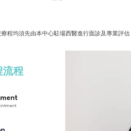
液療程均須先由本中心駐場西醫進行面診及專業評估
程流程
tment
ointment
on