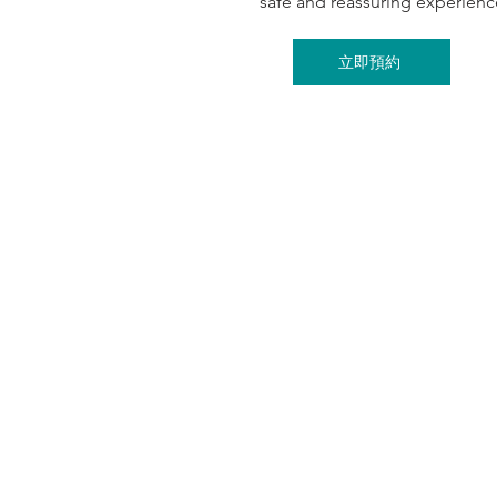
safe and reassuring experienc
立即預約
關於我們
Drip Hydration
Blog